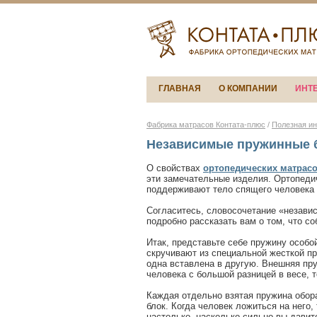
ГЛАВНАЯ
О КОМПАНИИ
ИНТ
Фабрика матрасов Контата-плюс
/
Полезная и
Независимые пружинные 
О свойствах
ортопедических матрас
эти замечательные изделия. Ортопедич
поддерживают тело спящего человека 
Согласитесь, словосочетание «незави
подробно рассказать вам о том, что с
Итак, представьте себе пружину особ
скручивают из специальной жесткой п
одна вставлена в другую. Внешняя пру
человека с большой разницей в весе, 
Каждая отдельно взятая пружина обор
блок. Когда человек ложиться на него
настолько, насколько сильно вы давит