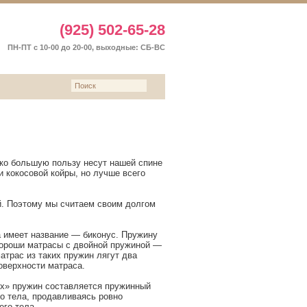
(925) 502-65-28
ПН-ПТ с 10-00 до 20-00, выходные: СБ-ВС
Ы
ько большую пользу несут нашей спине
 кокосовой койры, но лучше всего
й. Поэтому мы считаем своим долгом
 имеет название — биконус. Пружину
хороши матрасы с двойной пружиной —
атрас из таких пружин лягут два
оверхности матраса.
ых» пружин составляется пружинный
го тела, продавливаясь ровно
его тела.