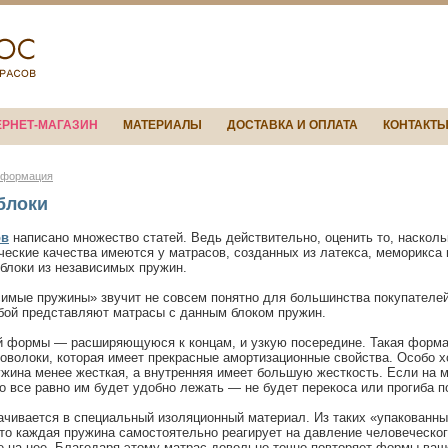
ЕРНЕТ-МАГАЗИН
МАТЕРИАЛЫ
ДОСТАВКА И ОПЛАТА
КОНТАКТ
нформация
блоки
ов
написано множество статей. Ведь действительно, оценить то, наскол
еские качества имеются у матрасов, созданных из латекса, меморикса и
блоки из независимых пружин.
симые пружины» звучит не совсем понятно для большинства покупателе
обой представляют матрасы с данным блоком пружин.
ой формы — расширяющуюся к концам, и узкую посередине. Такая форма
роволоки, которая имеет прекрасные амортизационные свойства. Особо 
жина менее жесткая, а внутренняя имеет большую жесткость. Если на м
то все равно им будет удобно лежать — не будет перекоса или прогиба п
ачивается в специальный изоляционный материал. Из таких «упакованн
, то каждая пружина самостоятельно реагирует на давление человеческо
е на нее. Благодаря этому матрас довольно точно повторяет формы ваш