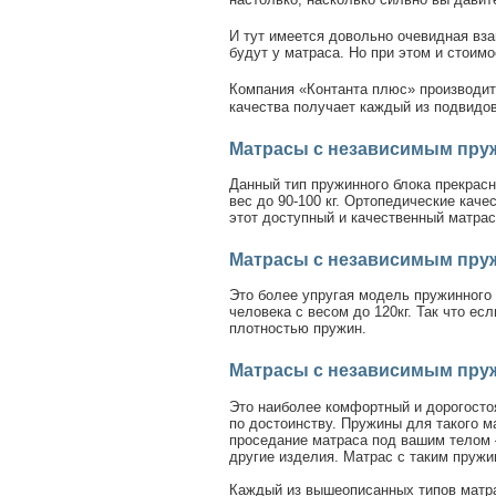
И тут имеется довольно очевидная вз
будут у матраса. Но при этом и стоим
Компания «Контанта плюс» производит 
качества получает каждый из подвидо
Матрасы с независимым пруж
Данный тип пружинного блока прекрас
вес до
90-100 кг.
Ортопедические качест
этот доступный и качественный матрас
Матрасы с независимым пруж
Это более упругая модель пружинного 
человека с весом до 120кг. Так что е
плотностью пружин.
Матрасы с независимым пруж
Это наиболее комфортный и дорогостоя
по достоинству. Пружины для такого 
проседание матраса под вашим телом 
другие изделия. Матрас с таким пружи
Каждый из вышеописанных типов матра