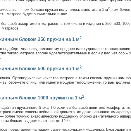
2
аимосвязь — чем больше пружин получилось вместить в 1 м
, тем более
ость матраса будет значительно выше.
большой ассортимент матрасов, в том числе и изделия с 250, 500, 1000
в матрасов.
2
инным блоком 250 пружин на 1 м
но подойдет человеку, имеющему среднее или худощавее телосложение
ва такого матраса вполне удовлетворительные и если у вас нет особых 
.
2
инным блоком 500 пружин на 1 м
блока. Ортопедические качества матраса с таким блоком пружин намног
сли вы бережете спину, или имеете мощное телосложение, то вам должны
2
инным блоком 1000 пружин на 1 м
щий тип пружинного блока. Но если вы большой ценитель комфорта, то 
матраса имеют совсем небольшой диаметр, их даже называют «микропру
— более точную анатомическую поддержку опорно двигательного аппар
нным блоком выдерживает вес до 140 кг.
сов представлен на нашем сайте несколькими моделями. Благодаря это