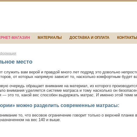
ЕРНЕТ-МАГАЗИН
МАТЕРИАЛЫ
ДОСТАВКА И ОПЛАТА
КОНТАКТ
нформация
льное место
т служить вам верой и правдой много лет подряд это довольно непрост
торов, от которых напрямую зависит то, насколько комфортным будет в
вую очередь обращает внимание на материал, из которого производится
ало внимания уделяется системе матраса и тому насколько он безопасен
я — это то, какой вес способен выдержать матрас. И именно этой теме
егории» можно разделить современные матрасы:
внимание то, что весовое ограничение говорит только о верхней планке 
дназначенном на вес 140 и выше.