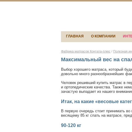
ГЛАВНАЯ
О КОМПАНИИ
ИНТ
Фабрика матрасов Контата-плюс
/
Полезная и
Максимальный вес на спа
Выбор хорошего матраса, который буде
довольно много разнообразнейших фак
Человек решивший купить матрас в пер
и ортопедические качества. Также нем
зачастую выпадает из нашего внимани
Итак, на какие «весовые кат
В первую очередь стоит принимать во 
весящему 85 кг спать на матрасе, пре
90-120 кг