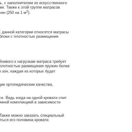
, с наполнителем из искусственного
и. Также к этой группе матрасов
2
ин (250 на 1 м
).
 данной категории относятся матрасы
 блоки с плотностью размещения
чивого к нагрузкам матраса требует
 плотностью размещения пружин более
 зон, каждая из которых будет
ие ортопедические качества,
е. Ведь когда на одной кровати спит
омной комплекцией в зависимости
Также можно заказать специальный
иться его половина кровати.