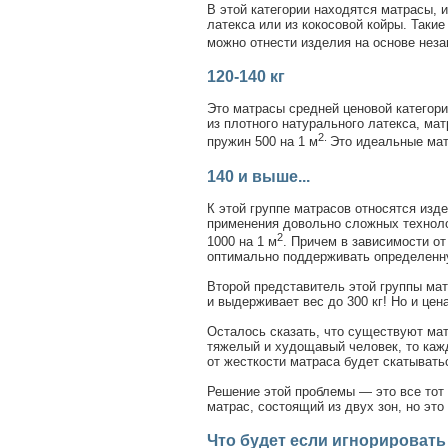
В этой категории находятся матрасы,
латекса или из кокосовой койры. Таки
можно отнести изделия на основе нез
120-140 кг
Это матрасы средней ценовой категори
из плотного натурального латекса, м
2.
пружин 500 на 1 м
Это идеальные ма
140 и выше...
К этой группе матрасов относятся изд
применения довольно сложных техноло
2
1000 на 1 м
. Причем в зависимости от
оптимально поддерживать определенну
Второй представитель этой группы ма
и выдерживает вес до 300 кг! Но и цен
Осталось сказать, что существуют мат
тяжелый и худощавый человек, то каж
от жесткости матраса будет скатыватьс
Решение этой проблемы — это все тот
матрас, состоящий из двух зон, но это
Что будет если игнорировать