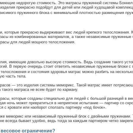
 имеющие недорогую стоимость. Это матрасы пружинной системы Боннель
е изделия прекрасно подойдут для детей или людей худощавой комплекци
ависимого пружинного блока с минимальной плотностью размещения пруж
и, которые прекрасно выдерживают вес людей крепкого телосложения. К
атрасы из комбинированных материалов, а также независимые пружинные
трасы для людей мощного телосложения.
елия, имеющие довольно высокую стоимость. Ведь создание такого устой
гий. В первую очередь стоит ответить независимые пружинные блоки с
 телосложения и состояния здоровья матрас можно разбить на несколько
ю часть тела.
трасов — это изделия системы меморикс. Такой матрас имеет потрясающ
а такого матраса не всем будет по карману.
расы, которые созданы специально для людей с большой разницей в вес
дая ночь может превратиться в неприятное испытание — партнер со скр
я с кровати или наоборот сползать партнеру «под бочок».
 же меморикс или независимый пружинный блок с двойными пружинами. 
 не всегда бывает удобно, ведь тогда за каждым партнером четко закреп
 весовое ограничение?