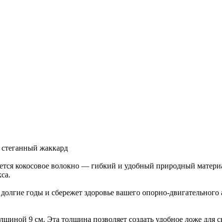
й стеганный жаккард
тся кокосовое волокно — гибкий и удобный природный материал
са.
долгие годы и сбережет здоровье вашего опорно-двигательного а
лщиной 9 см. Эта толщина позволяет создать удобное ложе для сн